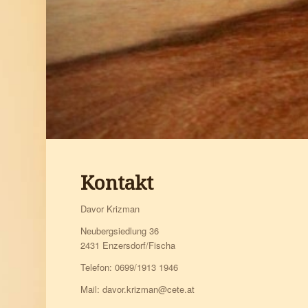
Kontakt
Davor Krizman
Neubergsiedlung 36
2431 Enzersdorf/Fischa
Telefon: 0699/1913 1946
Mail: davor.krizman@cete.at