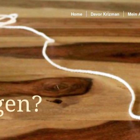
Home
Davor Krizman
Mein 
gen?